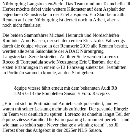
Nürburgring Langstrecken-Serie. Das Team rund um Teamchefin Jil
Herbst möchte dabei viele weitere Kilometer auf dem Asphalt der
legendären Rennstrecke in der Eifel abspulen. Ein Start beim 24h-
Rennen auf dem Nürburgring ist derzeit noch in Arbeit, aber ist
noch nicht finalisiert.
Die beiden Stammfahrer Michael Heimrich und Nordschleifen-
Routinier Arno Klasen, der seit dem ersten Einsatz des Fahrzeugs
durch die équipe vitesse in der Rennserie 2019 alle Rennen bestritt,
werden alle zehn Saisonläufe der ADAC Nürburgring
Langstrecken-Serie bestreiten. An ihrer Seite werden Lorenzo
Rocco di Torrepadula sowie Neuzugang Eric Ullström, der die
ersten Erfahrungen in einem GT3-Fahrzeug zuletzt bei Testfahrten
in Portimão sammeln konnte, an den Start gehen.
équipe vitesse fährt erneut mit dem bekannten Audi R8
LMS GT3 die kompletten Saison // Foto: Racepixs
„Eric hat sich in Portimão auf Anhieb stark präsentiert, und wir
waren mit seiner Leistung mehr als zufrieden. Der gesunde Ehrgeiz
im Team war deutlich zu spüren. Lorenzo ist ohnehin längst Teil der
équipe-vitesse-Familie. Die Fahrerpaarung harmoniert perfekt – und
wie man so schön sagt: Never change a winning team!“, so Jil
Herbst über das Aufgebot in der 2025er NLS-Saison.