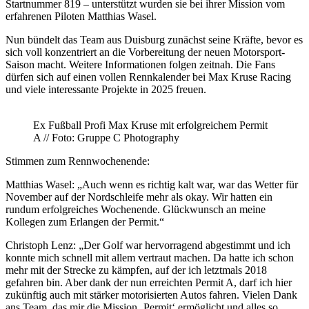
Startnummer 819 – unterstützt wurden sie bei ihrer Mission vom
erfahrenen Piloten Matthias Wasel.
Nun bündelt das Team aus Duisburg zunächst seine Kräfte, bevor es
sich voll konzentriert an die Vorbereitung der neuen Motorsport-
Saison macht. Weitere Informationen folgen zeitnah. Die Fans
dürfen sich auf einen vollen Rennkalender bei Max Kruse Racing
und viele interessante Projekte in 2025 freuen.
Ex Fußball Profi Max Kruse mit erfolgreichem Permit
A // Foto: Gruppe C Photography
Stimmen zum Rennwochenende:
Matthias Wasel: „Auch wenn es richtig kalt war, war das Wetter für
November auf der Nordschleife mehr als okay. Wir hatten ein
rundum erfolgreiches Wochenende. Glückwunsch an meine
Kollegen zum Erlangen der Permit.“
Christoph Lenz: „Der Golf war hervorragend abgestimmt und ich
konnte mich schnell mit allem vertraut machen. Da hatte ich schon
mehr mit der Strecke zu kämpfen, auf der ich letztmals 2018
gefahren bin. Aber dank der nun erreichten Permit A, darf ich hier
zukünftig auch mit stärker motorisierten Autos fahren. Vielen Dank
ans Team, das mir die Mission ‚Permit‘ ermöglicht und alles so