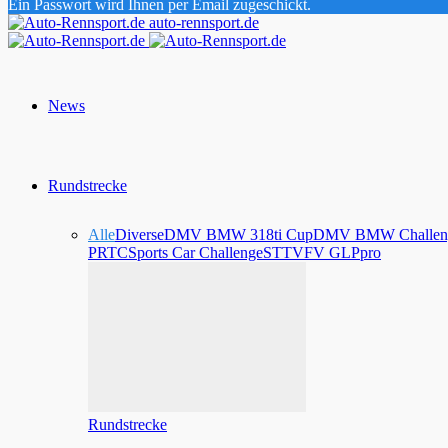
Ein Passwort wird Ihnen per Email zugeschickt.
auto-rennsport.de
News
Rundstrecke
Alle
Diverse
DMV BMW 318ti Cup
DMV BMW Challen
PRTC
Sports Car Challenge
STT
VFV GLPpro
Rundstrecke