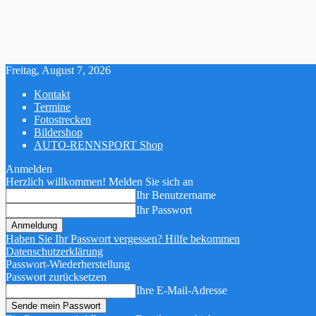
Freitag, August 7, 2026
Kontakt
Termine
Fotostrecken
Bildershop
AUTO-RENNSPORT Shop
Anmelden
Herzlich willkommen! Melden Sie sich an
Ihr Benutzername
Ihr Passwort
Haben Sie Ihr Passwort vergessen? Hilfe bekommen
Datenschutzerklärung
Passwort-Wiederherstellung
Passwort zurücksetzen
Ihre E-Mail-Adresse