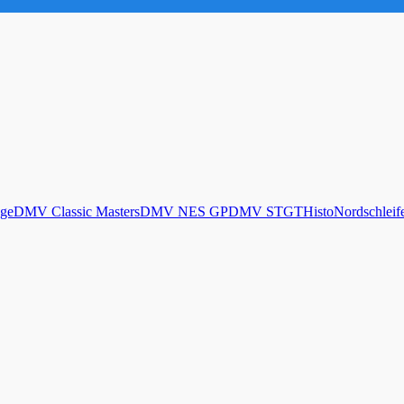
ge
DMV Classic Masters
DMV NES GP
DMV STGT
Histo
Nordschleif