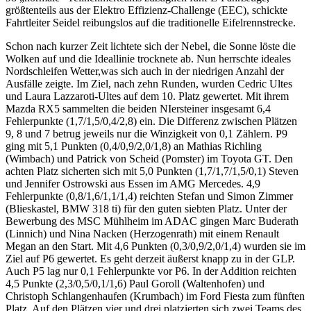
größtenteils aus der Elektro Effizienz-Challenge (EEC), schickte
Fahrtleiter Seidel reibungslos auf die traditionelle Eifelrennstrecke.
Schon nach kurzer Zeit lichtete sich der Nebel, die Sonne löste die
Wolken auf und die Ideallinie trocknete ab. Nun herrschte ideales
Nordschleifen Wetter,was sich auch in der niedrigen Anzahl der
Ausfälle zeigte. Im Ziel, nach zehn Runden, wurden Cedric Ultes
und Laura Lazzaroti-Ultes auf dem 10. Platz gewertet. Mit ihrem
Mazda RX5 sammelten die beiden NIersteiner insgesamt 6,4
Fehlerpunkte (1,7/1,5/0,4/2,8) ein. Die Differenz zwischen Plätzen
9, 8 und 7 betrug jeweils nur die Winzigkeit von 0,1 Zählern. P9
ging mit 5,1 Punkten (0,4/0,9/2,0/1,8) an Mathias Richling
(Wimbach) und Patrick von Scheid (Pomster) im Toyota GT. Den
achten Platz sicherten sich mit 5,0 Punkten (1,7/1,7/1,5/0,1) Steven
und Jennifer Ostrowski aus Essen im AMG Mercedes. 4,9
Fehlerpunkte (0,8/1,6/1,1/1,4) reichten Stefan und Simon Zimmer
(Blieskastel, BMW 318 ti) für den guten siebten Platz. Unter der
Bewerbung des MSC Mühlheim im ADAC gingen Marc Buderath
(Linnich) und Nina Nacken (Herzogenrath) mit einem Renault
Megan an den Start. Mit 4,6 Punkten (0,3/0,9/2,0/1,4) wurden sie im
Ziel auf P6 gewertet. Es geht derzeit äußerst knapp zu in der GLP.
Auch P5 lag nur 0,1 Fehlerpunkte vor P6. In der Addition reichten
4,5 Punkte (2,3/0,5/0,1/1,6) Paul Goroll (Waltenhofen) und
Christoph Schlangenhaufen (Krumbach) im Ford Fiesta zum fünften
Platz. Auf den Plätzen vier und drei platzierten sich zwei Teams des