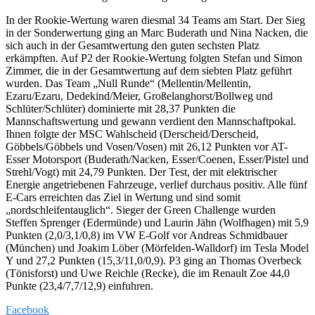
In der Rookie-Wertung waren diesmal 34 Teams am Start. Der Sieg
in der Sonderwertung ging an Marc Buderath und Nina Nacken, die
sich auch in der Gesamtwertung den guten sechsten Platz
erkämpften. Auf P2 der Rookie-Wertung folgten Stefan und Simon
Zimmer, die in der Gesamtwertung auf dem siebten Platz geführt
wurden. Das Team „Null Runde“ (Mellentin/Mellentin,
Ezaru/Ezaru, Dedekind/Meier, Großelanghorst/Bollweg und
Schlüter/Schlüter) dominierte mit 28,37 Punkten die
Mannschaftswertung und gewann verdient den Mannschaftpokal.
Ihnen folgte der MSC Wahlscheid (Derscheid/Derscheid,
Göbbels/Göbbels und Vosen/Vosen) mit 26,12 Punkten vor AT-
Esser Motorsport (Buderath/Nacken, Esser/Coenen, Esser/Pistel und
Strehl/Vogt) mit 24,79 Punkten. Der Test, der mit elektrischer
Energie angetriebenen Fahrzeuge, verlief durchaus positiv. Alle fünf
E-Cars erreichten das Ziel in Wertung und sind somit
„nordschleifentauglich“. Sieger der Green Challenge wurden
Steffen Sprenger (Edermünde) und Laurin Jähn (Wolfhagen) mit 5,9
Punkten (2,0/3,1/0,8) im VW E-Golf vor Andreas Schmidbauer
(München) und Joakim Löber (Mörfelden-Walldorf) im Tesla Model
Y und 27,2 Punkten (15,3/11,0/0,9). P3 ging an Thomas Overbeck
(Tönisforst) und Uwe Reichle (Recke), die im Renault Zoe 44,0
Punkte (23,4/7,7/12,9) einfuhren.
Facebook