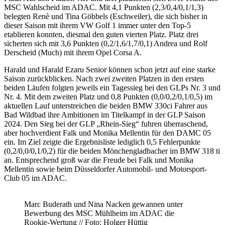
MSC Wahlscheid im ADAC. Mit 4,1 Punkten (2,3/0,4/0,1/1,3)
belegten Renè und Tina Göbbels (Eschweiler), die sich bisher in
dieser Saison mit ihrem VW Golf 1 immer unter den Top-5
etablieren konnten, diesmal den guten vierten Platz. Platz drei
sicherten sich mit 3,6 Punkten (0,2/1,6/1,7/0,1) Andrea und Rolf
Derscheid (Much) mit ihrem Opel Corsa A.
Harald und Harald Ezaru Senior können schon jetzt auf eine starke
Saison zurückblicken. Nach zwei zweiten Platzen in den ersten
beiden Läufen folgten jeweils ein Tagessieg bei den GLPs Nr. 3 und
Nr. 4. Mit dem zweiten Platz und 0,8 Punkten (0,0/0,2/0,1/0,5) im
aktuellen Lauf unterstreichen die beiden BMW 330ci Fahrer aus
Bad Wildbad ihre Ambitionen im Titelkampf in der GLP Saison
2024. Den Sieg bei der GLP „Rhein-Sieg“ fuhren überraschend,
aber hochverdient Falk und Monika Mellentin für den DAMC 05
ein. Im Ziel zeigte die Ergebnisliste lediglich 0,5 Fehlerpunkte
(0,2/0,0/0,1/0,2) für die beiden Mönchengladbacher im BMW 318 ti
an. Entsprechend groß war die Freude bei Falk und Monika
Mellentin sowie beim Düsseldorfer Automobil- und Motorsport-
Club 05 im ADAC.
Marc Buderath und Nina Nacken gewannen unter
Bewerbung des MSC Mühlheim im ADAC die
Rookie-Wertung // Foto: Holger Hüttig