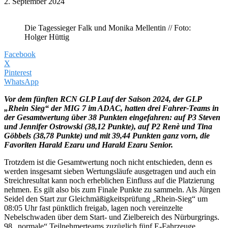
2. September 2024
Die Tagessieger Falk und Monika Mellentin // Foto:
Holger Hüttig
Facebook
X
Pinterest
WhatsApp
Vor dem fünften RCN GLP Lauf der Saison 2024, der GLP
„Rhein Sieg“ der MIG 7 im ADAC, hatten drei Fahrer-Teams in
der Gesamtwertung über 38 Punkten eingefahren: auf P3 Steven
und Jennifer Ostrowski (38,12 Punkte), auf P2 Renè und Tina
Göbbels (38,78 Punkte) und mit 39,44 Punkten ganz vorn, die
Favoriten Harald Ezaru und Harald Ezaru Senior.
Trotzdem ist die Gesamtwertung noch nicht entschieden, denn es
werden insgesamt sieben Wertungsläufe ausgetragen und auch ein
Streichresultat kann noch erheblichen Einfluss auf die Platzierung
nehmen. Es gilt also bis zum Finale Punkte zu sammeln. Als Jürgen
Seidel den Start zur Gleichmäßigkeitsprüfung „Rhein-Sieg“ um
08:05 Uhr fast pünktlich freigab, lagen noch vereinzelte
Nebelschwaden über dem Start- und Zielbereich des Nürburgrings.
98 „normale“ Teilnehmerteams zuzüglich fünf E-Fahrzeuge,