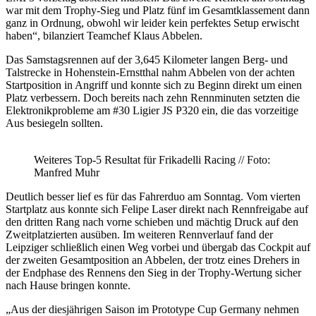
war mit dem Trophy-Sieg und Platz fünf im Gesamtklassement dann
ganz in Ordnung, obwohl wir leider kein perfektes Setup erwischt
haben“, bilanziert Teamchef Klaus Abbelen.
Das Samstagsrennen auf der 3,645 Kilometer langen Berg- und
Talstrecke in Hohenstein-Ernstthal nahm Abbelen von der achten
Startposition in Angriff und konnte sich zu Beginn direkt um einen
Platz verbessern. Doch bereits nach zehn Rennminuten setzten die
Elektronikprobleme am #30 Ligier JS P320 ein, die das vorzeitige
Aus besiegeln sollten.
Weiteres Top-5 Resultat für Frikadelli Racing // Foto:
Manfred Muhr
Deutlich besser lief es für das Fahrerduo am Sonntag. Vom vierten
Startplatz aus konnte sich Felipe Laser direkt nach Rennfreigabe auf
den dritten Rang nach vorne schieben und mächtig Druck auf den
Zweitplatzierten ausüben. Im weiteren Rennverlauf fand der
Leipziger schließlich einen Weg vorbei und übergab das Cockpit auf
der zweiten Gesamtposition an Abbelen, der trotz eines Drehers in
der Endphase des Rennens den Sieg in der Trophy-Wertung sicher
nach Hause bringen konnte.
„Aus der diesjährigen Saison im Prototype Cup Germany nehmen