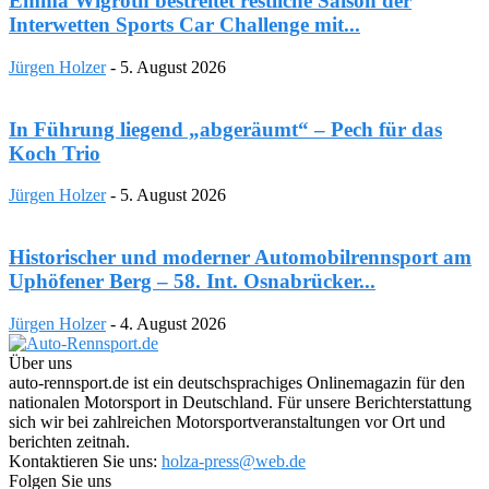
Emma Wigroth bestreitet restliche Saison der
Interwetten Sports Car Challenge mit...
Jürgen Holzer
-
5. August 2026
In Führung liegend „abgeräumt“ – Pech für das
Koch Trio
Jürgen Holzer
-
5. August 2026
Historischer und moderner Automobilrennsport am
Uphöfener Berg – 58. Int. Osnabrücker...
Jürgen Holzer
-
4. August 2026
Über uns
auto-rennsport.de ist ein deutschsprachiges Onlinemagazin für den
nationalen Motorsport in Deutschland. Für unsere Berichterstattung
sich wir bei zahlreichen Motorsportveranstaltungen vor Ort und
berichten zeitnah.
Kontaktieren Sie uns:
holza-press@web.de
Folgen Sie uns