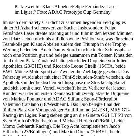
Platz zwei für Klaus Abbelen/Felipe Fernández Laser
im Ligier // Foto: ADAC Prototype Cup Germany
Im nach dem Safety-Car dicht zusammen liegenden Feld ging es
hinter Al Azhari sehenswert zur Sache. Insbesondere Felipe
Fernández Laser drehte mächtig auf und fuhr in den letzten Minuten
von Platz sieben noch bis auf die zweite Position vor, was für seinen
Teamkollegen Klaus Abbelen zudem den Triumph in der Trophy-
Wertung bedeutete. Auch Danny Soufi machte in der Schlussphase
noch eine Position gut und belegte zusammen mit Torsten Kratz den
final dritten Platz. Zunächst hatte jedoch der Duqueine von Julien
Apothéloz (23/CHE) und Riccardo Leone Cirelli (16/ITA, beide
BWT Mücke Motorsport) als Zweiter die Zielflagge gesehen. Das
Fahrzeug wurde aber mit einer Fünf-Sekunden-Strafe versehen, da
Apothéloz in der hektischen Schlussphase die Strecke abgekürzt
und sich somit einen Vorteil verschafft hatte. Verlierer der letzten
Runden war der im ersten Rennabschnitt zweitplatzierte Duqueine
von Markus Pommer und ADAC Stiftung Sport-Förderpilot
Valentino Catalano (18/Westheim). Das Duo belegte final den
fünften Platz vor Vortagessieger Antti Rammo (41/EST, MRS GT-
Racing) im Ligier. Rang sieben ging an die Ginetta G61-LT-P3 von
Sven Barth (43/Eberbach) und Michael Herich (47/Brühl, beide
Momo Gebhardt Racing). Die Top Acht komplettierten Jacob
Erlbacher (23/Böblingen) und Maxim Dirckx (20/BEL, beide