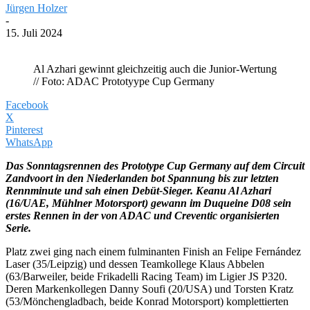
Jürgen Holzer
-
15. Juli 2024
Al Azhari gewinnt gleichzeitig auch die Junior-Wertung
// Foto: ADAC Prototyype Cup Germany
Facebook
X
Pinterest
WhatsApp
Das Sonntagsrennen des Prototype Cup Germany auf dem Circuit
Zandvoort in den Niederlanden bot Spannung bis zur letzten
Rennminute und sah einen Debüt-Sieger. Keanu Al Azhari
(16/UAE, Mühlner Motorsport) gewann im Duqueine D08 sein
erstes Rennen in der von ADAC und Creventic organisierten
Serie.
Platz zwei ging nach einem fulminanten Finish an Felipe Fernández
Laser (35/Leipzig) und dessen Teamkollege Klaus Abbelen
(63/Barweiler, beide Frikadelli Racing Team) im Ligier JS P320.
Deren Markenkollegen Danny Soufi (20/USA) und Torsten Kratz
(53/Mönchengladbach, beide Konrad Motorsport) komplettierten