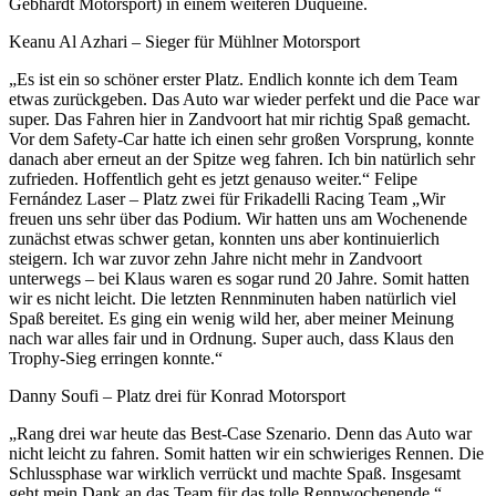
Gebhardt Motorsport) in einem weiteren Duqueine.
Keanu Al Azhari – Sieger für Mühlner Motorsport
„Es ist ein so schöner erster Platz. Endlich konnte ich dem Team
etwas zurückgeben. Das Auto war wieder perfekt und die Pace war
super. Das Fahren hier in Zandvoort hat mir richtig Spaß gemacht.
Vor dem Safety-Car hatte ich einen sehr großen Vorsprung, konnte
danach aber erneut an der Spitze weg fahren. Ich bin natürlich sehr
zufrieden. Hoffentlich geht es jetzt genauso weiter.“ Felipe
Fernández Laser – Platz zwei für Frikadelli Racing Team „Wir
freuen uns sehr über das Podium. Wir hatten uns am Wochenende
zunächst etwas schwer getan, konnten uns aber kontinuierlich
steigern. Ich war zuvor zehn Jahre nicht mehr in Zandvoort
unterwegs – bei Klaus waren es sogar rund 20 Jahre. Somit hatten
wir es nicht leicht. Die letzten Rennminuten haben natürlich viel
Spaß bereitet. Es ging ein wenig wild her, aber meiner Meinung
nach war alles fair und in Ordnung. Super auch, dass Klaus den
Trophy-Sieg erringen konnte.“
Danny Soufi – Platz drei für Konrad Motorsport
„Rang drei war heute das Best-Case Szenario. Denn das Auto war
nicht leicht zu fahren. Somit hatten wir ein schwieriges Rennen. Die
Schlussphase war wirklich verrückt und machte Spaß. Insgesamt
geht mein Dank an das Team für das tolle Rennwochenende.“