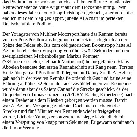
das Podium und reisen somit auch als Tabellenführer zum nächsten
Rennwochenende Mitte August auf dem Hockenheimring. „Wir
haben dieses Jahr schon oft top Leistungen gebracht, aber nun hat es
endlich mit dem Sieg geklappt“, jubelte Al Azhari im perfekten
Deutsch auf dem Podium.
Der Youngster von Mühlner Motorsport hatte das Rennen bereits
von der Pole-Position aus begonnen und setzte sich gleich an der
Spitze des Feldes ab. Bis zum obligatorischen Boxenstopp hatte Al
Azhari bereits einen Vorsprung von über zwölf Sekunden auf den
zweitplatzierten Markenkollegen Markus Pommer
(33/Untereisesheim, Gebhardt Motorsport) herausgefahren. Klaus
Abbelen beendete den ersten Rennabschnitt auf Rang neun. Torsten
Kratz übergab auf Position fünf liegend an Danny Soufi. Al Azhari
gab auch in der zweiten Rennhälfte ordentlich Gas und baute seine
Führung auf über 32 Sekunden aus. Zwölf Minuten vor Rennende
wurde dann aber das Safety-Car auf die Strecke geschickt, da der
Duqueine von Tomas Granzella (20/URY, Racing Experience) nach
einem Dreher aus dem Kiesbett geborgen werden musste. Damit
war Al Azharis Vorsprung zunichte. Doch auch nachdem die
Strecke rund fünf Minuten vor Rennende wieder freigegeben
wurde, blieb der Youngster souverän und siegte letztendlich mit
einem Vorsprung von knapp neun Sekunden. Er gewann somit auch
die Junior Wertung.