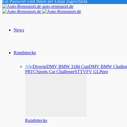
Ein Passwort wird Ihnen per Email zugeschickt.
auto-rennsport.de
News
Rundstrecke
Alle
Diverse
DMV BMW 318ti Cup
DMV BMW Challen
PRTC
Sports Car Challenge
STT
VFV GLPpro
Rundstrecke