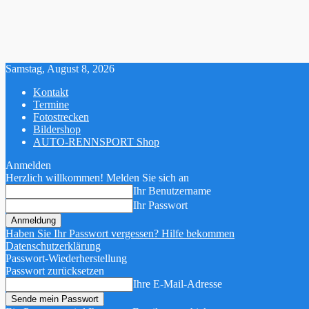
Samstag, August 8, 2026
Kontakt
Termine
Fotostrecken
Bildershop
AUTO-RENNSPORT Shop
Anmelden
Herzlich willkommen! Melden Sie sich an
Ihr Benutzername
Ihr Passwort
Haben Sie Ihr Passwort vergessen? Hilfe bekommen
Datenschutzerklärung
Passwort-Wiederherstellung
Passwort zurücksetzen
Ihre E-Mail-Adresse