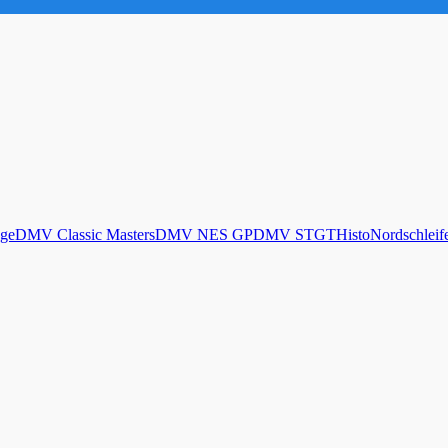
ge
DMV Classic Masters
DMV NES GP
DMV STGT
Histo
Nordschleif