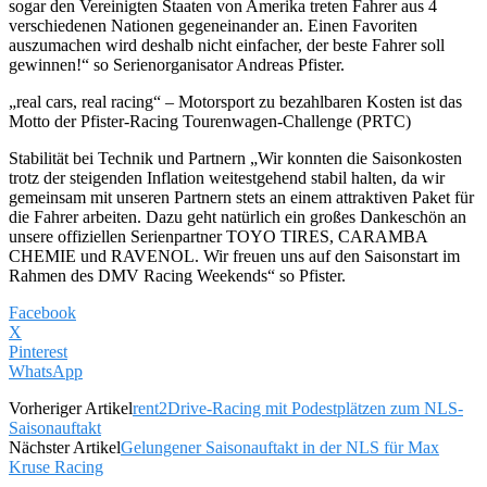
sogar den Vereinigten Staaten von Amerika treten Fahrer aus 4
verschiedenen Nationen gegeneinander an. Einen Favoriten
auszumachen wird deshalb nicht einfacher, der beste Fahrer soll
gewinnen!“ so Serienorganisator Andreas Pfister.
„real cars, real racing“ – Motorsport zu bezahlbaren Kosten ist das
Motto der Pfister-Racing Tourenwagen-Challenge (PRTC)
Stabilität bei Technik und Partnern „Wir konnten die Saisonkosten
trotz der steigenden Inflation weitestgehend stabil halten, da wir
gemeinsam mit unseren Partnern stets an einem attraktiven Paket für
die Fahrer arbeiten. Dazu geht natürlich ein großes Dankeschön an
unsere offiziellen Serienpartner TOYO TIRES, CARAMBA
CHEMIE und RAVENOL. Wir freuen uns auf den Saisonstart im
Rahmen des DMV Racing Weekends“ so Pfister.
Facebook
X
Pinterest
WhatsApp
Vorheriger Artikel
rent2Drive-Racing mit Podestplätzen zum NLS-
Saisonauftakt
Nächster Artikel
Gelungener Saisonauftakt in der NLS für Max
Kruse Racing