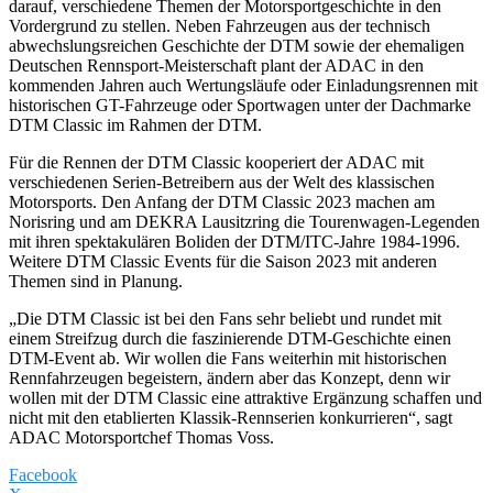
darauf, verschiedene Themen der Motorsportgeschichte in den
Vordergrund zu stellen. Neben Fahrzeugen aus der technisch
abwechslungsreichen Geschichte der DTM sowie der ehemaligen
Deutschen Rennsport-Meisterschaft plant der ADAC in den
kommenden Jahren auch Wertungsläufe oder Einladungsrennen mit
historischen GT-Fahrzeuge oder Sportwagen unter der Dachmarke
DTM Classic im Rahmen der DTM.
Für die Rennen der DTM Classic kooperiert der ADAC mit
verschiedenen Serien-Betreibern aus der Welt des klassischen
Motorsports. Den Anfang der DTM Classic 2023 machen am
Norisring und am DEKRA Lausitzring die Tourenwagen-Legenden
mit ihren spektakulären Boliden der DTM/ITC-Jahre 1984-1996.
Weitere DTM Classic Events für die Saison 2023 mit anderen
Themen sind in Planung.
„Die DTM Classic ist bei den Fans sehr beliebt und rundet mit
einem Streifzug durch die faszinierende DTM-Geschichte einen
DTM-Event ab. Wir wollen die Fans weiterhin mit historischen
Rennfahrzeugen begeistern, ändern aber das Konzept, denn wir
wollen mit der DTM Classic eine attraktive Ergänzung schaffen und
nicht mit den etablierten Klassik-Rennserien konkurrieren“, sagt
ADAC Motorsportchef Thomas Voss.
Facebook