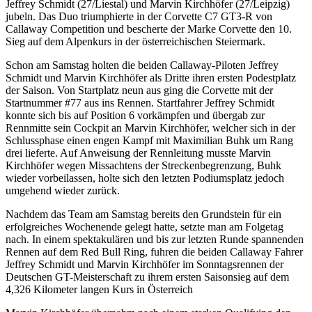
Jeffrey Schmidt (27/Liestal) und Marvin Kirchhöfer (27/Leipzig)
jubeln. Das Duo triumphierte in der Corvette C7 GT3-R von
Callaway Competition und bescherte der Marke Corvette den 10.
Sieg auf dem Alpenkurs in der österreichischen Steiermark.
Schon am Samstag holten die beiden Callaway-Piloten Jeffrey
Schmidt und Marvin Kirchhöfer als Dritte ihren ersten Podestplatz
der Saison. Von Startplatz neun aus ging die Corvette mit der
Startnummer #77 aus ins Rennen. Startfahrer Jeffrey Schmidt
konnte sich bis auf Position 6 vorkämpfen und übergab zur
Rennmitte sein Cockpit an Marvin Kirchhöfer, welcher sich in der
Schlussphase einen engen Kampf mit Maximilian Buhk um Rang
drei lieferte. Auf Anweisung der Rennleitung musste Marvin
Kirchhöfer wegen Missachtens der Streckenbegrenzung, Buhk
wieder vorbeilassen, holte sich den letzten Podiumsplatz jedoch
umgehend wieder zurück.
Nachdem das Team am Samstag bereits den Grundstein für ein
erfolgreiches Wochenende gelegt hatte, setzte man am Folgetag
nach. In einem spektakulären und bis zur letzten Runde spannenden
Rennen auf dem Red Bull Ring, fuhren die beiden Callaway Fahrer
Jeffrey Schmidt und Marvin Kirchhöfer im Sonntagsrennen der
Deutschen GT-Meisterschaft zu ihrem ersten Saisonsieg auf dem
4,326 Kilometer langen Kurs in Österreich