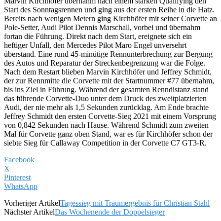
Marvin Kirchhöfer übernahm nach einem starken Qualifying den
Start des Sonntagsrennen und ging aus der ersten Reihe in die Hatz.
Bereits nach wenigen Metern ging Kirchhöfer mit seiner Corvette an
Pole-Setter, Audi Pilot Dennis Marschall, vorbei und übernahm
fortan die Führung. Direkt nach dem Start, ereignete sich ein
heftiger Unfall, den Mercedes Pilot Maro Engel unversehrt
überstand. Eine rund 45-minütige Rennunterbrechung zur Bergung
des Autos und Reparatur der Streckenbegrenzung war die Folge.
Nach dem Restart blieben Marvin Kirchhöfer und Jeffrey Schmidt,
der zur Rennmitte die Corvette mit der Startnummer #77 übernahm,
bis ins Ziel in Führung. Während der gesamten Renndistanz stand
das führende Corvette-Duo unter dem Druck des zweitplatzierten
Audi, der nie mehr als 1,5 Sekunden zurücklag. Am Ende brachte
Jeffrey Schmidt den ersten Corvette-Sieg 2021 mit einem Vorsprung
von 0,842 Sekunden nach Hause. Während Schmidt zum zweiten
Mal für Corvette ganz oben Stand, war es für Kirchhöfer schon der
siebte Sieg für Callaway Competition in der Corvette C7 GT3-R.
Facebook
X
Pinterest
WhatsApp
Vorheriger Artikel
Tagessieg mit Traumergebnis für Christian Stahl
Nächster Artikel
Das Wochenende der Doppelsieger