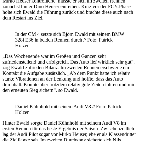
Mirko Heuser kontrollierte, musste er sich im zweiten Rennen
zunächst hinter Dino Heuser einreihen. Kurz vor der FCY-Phase
holte sich Ewald die Führung zurück und brachte diese auch nach
dem Restart ins Ziel.
In der CM 4 setzte sich Björn Ewald mit seinem BMW
328i E36 in beiden Rennen durch // Foto: Patrick
Holzer
„Das Wochenende war im Großen und Ganzen sehr
zufriedenstellend und erfolgreich. Das Auto lief wirklich sehr gut“,
zog Ewald zufrieden Bilanz. Im zweiten Rennen erschwerte ein
Kontakt die Aufgabe zusätzlich. „Ab dem Punkt hatte ich relativ
starke Vibrationen an der Lenkung und hoffte, dass das Auto
durchhält. Konnte aber trotzdem relativ gute Zeiten fahren und mir
den erneuten Sieg sichern“, so Ewald.
Daniel Kühnhold mit seinem Audi V8 // Foto: Patrick
Holzer
Hinter Ewald sorgte Daniel Kühnhold mit seinem Audi V8 im
ersten Rennen für das beste Ergebnis der Saison. Zwischenzeitlich
lag der Audi-Pilot sogar vor Mirko Heuser, ehe er als Klassendritter
die Zielflagge sah. Im zweiten Durchgang sicherte sich Nils