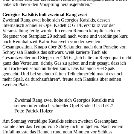
habe ich davor den Vorsprung herausgefahren.“
Georgios Katsikis holt zweimal Rang zwei
Zweimal Rang zwei holte sich Georgios Katsikis, dessen
infernalisch schneller Opel Kadett C GT/E erst kurz vor der
Veranstaltung fertig wurde. Im ersten Rennen kämpfte sich der
Siegener von Startplatz 29 schnell nach vorne und verdrängte kurz
nach Rennhalbzeit Kabir Bonavetti von der zweiten
Gesamtposition. Knapp über 20 Sekunden nach dem Porsche von
Schrey sah Katsikis das schwarz-weiß karierte Tuch als
Gesamtzweiter und Sieger der CM 6. „Ich hatte im Regenquali nicht
ganz das Vertrauen, richtig Gas zu geben und mir gesagt, dass ich
im Trockenen schon aufholen kann. Das hat auch viel Spaß
gemacht. Und bei so einem fairen Teilnehmerfeld macht es noch
mehr Spaß, da durchzufahren“, freute sich Katsikis über seinen
zweiten Platz.
Zweimal Rang zwei holte sich Georgios Katsikis mit
seinem infernalisch schneller Opel Kadett C GT/E //
Foto: Patrick Holzer
Am Sonntag verteidigte Katsikis seinen zweiten Gesamtplatz,
konnte aber das Tempo von Schrey nicht mitgehen. Nach einem
Unfall musste das Rennen rund neun Minuten vor Schluss