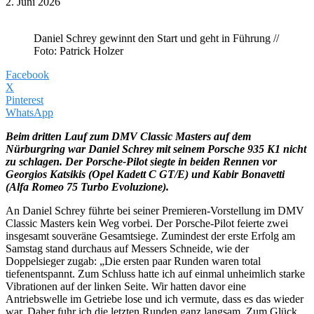
2. Juni 2026
Daniel Schrey gewinnt den Start und geht in Führung //
Foto: Patrick Holzer
Facebook
X
Pinterest
WhatsApp
Beim dritten Lauf zum DMV Classic Masters auf dem
Nürburgring war Daniel Schrey mit seinem Porsche 935 K1 nicht
zu schlagen. Der Porsche-Pilot siegte in beiden Rennen vor
Georgios Katsikis (Opel Kadett C GT/E) und Kabir Bonavetti
(Alfa Romeo 75 Turbo Evoluzione).
An Daniel Schrey führte bei seiner Premieren-Vorstellung im DMV
Classic Masters kein Weg vorbei. Der Porsche-Pilot feierte zwei
insgesamt souveräne Gesamtsiege. Zumindest der erste Erfolg am
Samstag stand durchaus auf Messers Schneide, wie der
Doppelsieger zugab: „Die ersten paar Runden waren total
tiefenentspannt. Zum Schluss hatte ich auf einmal unheimlich starke
Vibrationen auf der linken Seite. Wir hatten davor eine
Antriebswelle im Getriebe lose und ich vermute, dass es das wieder
war. Daher fuhr ich die letzten Runden ganz langsam. Zum Glück