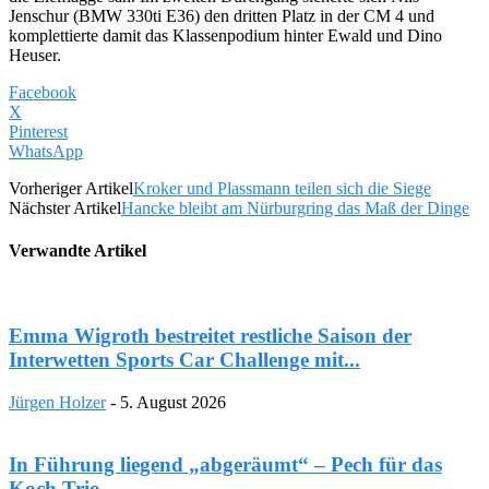
Jenschur (BMW 330ti E36) den dritten Platz in der CM 4 und
komplettierte damit das Klassenpodium hinter Ewald und Dino
Heuser.
Facebook
X
Pinterest
WhatsApp
Vorheriger Artikel
Kroker und Plassmann teilen sich die Siege
Nächster Artikel
Hancke bleibt am Nürburgring das Maß der Dinge
Verwandte Artikel
Emma Wigroth bestreitet restliche Saison der
Interwetten Sports Car Challenge mit...
Jürgen Holzer
-
5. August 2026
In Führung liegend „abgeräumt“ – Pech für das
Koch Trio