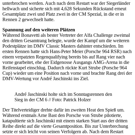
unterbrochen werden. Auch nach dem Restart war der Siegerländer
hellwach und sicherte sich mit 4,628 Sekunden Rückstand erneut
Gesamtplatz zwei und Platz zwei in der CM Spezial, in die er in
Rennen 2 gewechselt hatte.
Spannung auf den weiteren Plätzen
Während Bonavetti als bester Vertreter der Alfa Challenge zweimal
den dritten Gesamtrang belegte, wurde der Kampf um die weiteren
Podestplätze im DMV Classic Masters dahinter entschieden. Im
ersten Rennen hatte sich Hans-Peter Meier (Porsche 964 RSR) nach
einem verpatzten Regenqualifying bereits bis auf Rang vier nach
vorne gearbeitet, ehe der Eidgenosse Ausgangs AMG-Arena in die
Reifenstapel einschlug. Dadurch rückte Kurt Strube (Porsche 964
Cup) wieder um eine Position nach vorne und brachte Rang drei der
DMV-Wertung vor André Jaschinski ins Ziel.
André Jaschinski holte sich im Sonntagsrennen den
Sieg in der CM 6 // Foto: Patrick Holzer
Der Titelverteidiger drehte dafür im zweiten Heat den Spieß um.
Während erstmals Arne Bast den Porsche von Strube pilotierte,
katapultierte sich Jaschinski mit einem starken Start aus der dritten
Reihe direkt auf die vierte Gesamtposition. Bis zur Unterbrechung
setzte er sich leicht von seinen Verfolgern ab. Nach dem Restart