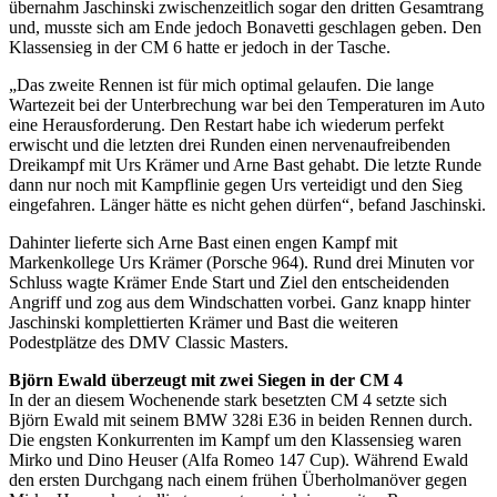
übernahm Jaschinski zwischenzeitlich sogar den dritten Gesamtrang
und, musste sich am Ende jedoch Bonavetti geschlagen geben. Den
Klassensieg in der CM 6 hatte er jedoch in der Tasche.
„Das zweite Rennen ist für mich optimal gelaufen. Die lange
Wartezeit bei der Unterbrechung war bei den Temperaturen im Auto
eine Herausforderung. Den Restart habe ich wiederum perfekt
erwischt und die letzten drei Runden einen nervenaufreibenden
Dreikampf mit Urs Krämer und Arne Bast gehabt. Die letzte Runde
dann nur noch mit Kampflinie gegen Urs verteidigt und den Sieg
eingefahren. Länger hätte es nicht gehen dürfen“, befand Jaschinski.
Dahinter lieferte sich Arne Bast einen engen Kampf mit
Markenkollege Urs Krämer (Porsche 964). Rund drei Minuten vor
Schluss wagte Krämer Ende Start und Ziel den entscheidenden
Angriff und zog aus dem Windschatten vorbei. Ganz knapp hinter
Jaschinski komplettierten Krämer und Bast die weiteren
Podestplätze des DMV Classic Masters.
Björn Ewald überzeugt mit zwei Siegen in der CM 4
In der an diesem Wochenende stark besetzten CM 4 setzte sich
Björn Ewald mit seinem BMW 328i E36 in beiden Rennen durch.
Die engsten Konkurrenten im Kampf um den Klassensieg waren
Mirko und Dino Heuser (Alfa Romeo 147 Cup). Während Ewald
den ersten Durchgang nach einem frühen Überholmanöver gegen