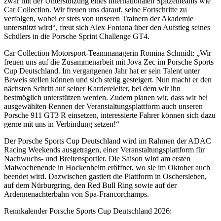
zwar mit der Unterstützung eines internationalen Spitzenteams wie
Car Collection. Wir freuen uns darauf, seine Fortschritte zu
verfolgen, wobei er stets von unseren Trainern der Akademie
unterstützt wird“, freut sich Alex Fontana über den Aufstieg seines
Schülers in die Porsche Sprint Challenge GT4.
Car Collection Motorsport-Teammanagerin Romina Schmidt: „Wir
freuen uns auf die Zusammenarbeit mit Jova Zec im Porsche Sports
Cup Deutschland. Im vergangenen Jahr hat er sein Talent unter
Beweis stellen können und sich stetig gesteigert. Nun macht er den
nächsten Schritt auf seiner Karriereleiter, bei dem wir ihn
bestmöglich unterstützen werden. Zudem planen wir, dass wir bei
ausgewählten Rennen der Veranstaltungsplattform auch unseren
Porsche 911 GT3 R einsetzen, interessierte Fahrer können sich dazu
gerne mit uns in Verbindung setzen!“
Der Porsche Sports Cup Deutschland wird im Rahmen der ADAC
Racing Weekends ausgetragen, einer Veranstaltungsplattform für
Nachwuchs- und Breitensportler. Die Saison wird am ersten
Maiwochenende in Hockenheim eröffnet, wo sie im Oktober auch
beendet wird. Dazwischen gastiert die Plattform in Oschersleben,
auf dem Nürburgring, den Red Bull Ring sowie auf der
Ardennenachterbahn von Spa-Francorchamps.
Rennkalender Porsche Sports Cup Deutschland 2026: