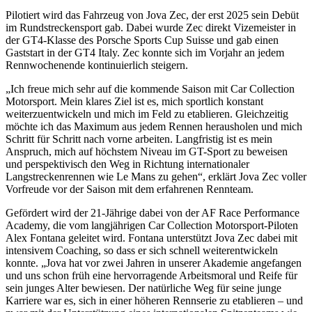
Pilotiert wird das Fahrzeug von Jova Zec, der erst 2025 sein Debüt
im Rundstreckensport gab. Dabei wurde Zec direkt Vizemeister in
der GT4-Klasse des Porsche Sports Cup Suisse und gab einen
Gaststart in der GT4 Italy. Zec konnte sich im Vorjahr an jedem
Rennwochenende kontinuierlich steigern.
„Ich freue mich sehr auf die kommende Saison mit Car Collection
Motorsport. Mein klares Ziel ist es, mich sportlich konstant
weiterzuentwickeln und mich im Feld zu etablieren. Gleichzeitig
möchte ich das Maximum aus jedem Rennen herausholen und mich
Schritt für Schritt nach vorne arbeiten. Langfristig ist es mein
Anspruch, mich auf höchstem Niveau im GT-Sport zu beweisen
und perspektivisch den Weg in Richtung internationaler
Langstreckenrennen wie Le Mans zu gehen“, erklärt Jova Zec voller
Vorfreude vor der Saison mit dem erfahrenen Rennteam.
Gefördert wird der 21-Jährige dabei von der AF Race Performance
Academy, die vom langjährigen Car Collection Motorsport-Piloten
Alex Fontana geleitet wird. Fontana unterstützt Jova Zec dabei mit
intensivem Coaching, so dass er sich schnell weiterentwickeln
konnte. „Jova hat vor zwei Jahren in unserer Akademie angefangen
und uns schon früh eine hervorragende Arbeitsmoral und Reife für
sein junges Alter bewiesen. Der natürliche Weg für seine junge
Karriere war es, sich in einer höheren Rennserie zu etablieren – und