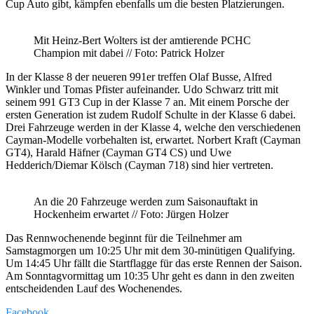
Cup Auto gibt, kämpfen ebenfalls um die besten Platzierungen.
Mit Heinz-Bert Wolters ist der amtierende PCHC
Champion mit dabei // Foto: Patrick Holzer
In der Klasse 8 der neueren 991er treffen Olaf Busse, Alfred
Winkler und Tomas Pfister aufeinander. Udo Schwarz tritt mit
seinem 991 GT3 Cup in der Klasse 7 an. Mit einem Porsche der
ersten Generation ist zudem Rudolf Schulte in der Klasse 6 dabei.
Drei Fahrzeuge werden in der Klasse 4, welche den verschiedenen
Cayman-Modelle vorbehalten ist, erwartet. Norbert Kraft (Cayman
GT4), Harald Häfner (Cayman GT4 CS) und Uwe
Hedderich/Diemar Kölsch (Cayman 718) sind hier vertreten.
An die 20 Fahrzeuge werden zum Saisonauftakt in
Hockenheim erwartet // Foto: Jürgen Holzer
Das Rennwochenende beginnt für die Teilnehmer am
Samstagmorgen um 10:25 Uhr mit dem 30-minütigen Qualifying.
Um 14:45 Uhr fällt die Startflagge für das erste Rennen der Saison.
Am Sonntagvormittag um 10:35 Uhr geht es dann in den zweiten
entscheidenden Lauf des Wochenendes.
Facebook