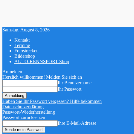
Samstag, August 8, 2026
Kontakt
Termine
Fotostrecken
Bildershop
AUTO-RENNSPORT Shop
Anmelden
Herzlich willkommen! Melden Sie sich an
Ihr Benutzername
Ihr Passwort
Haben Sie Ihr Passwort vergessen? Hilfe bekommen
Datenschutzerklärung
Passwort-Wiederherstellung
Passwort zurücksetzen
Ihre E-Mail-Adresse