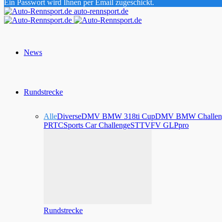
Ein Passwort wird Ihnen per Email zugeschickt.
auto-rennsport.de
News
Rundstrecke
Alle
Diverse
DMV BMW 318ti Cup
DMV BMW Challen
PRTC
Sports Car Challenge
STT
VFV GLPpro
Rundstrecke