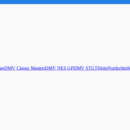
ge
DMV Classic Masters
DMV NES GP
DMV STGT
Histo
Nordschleif