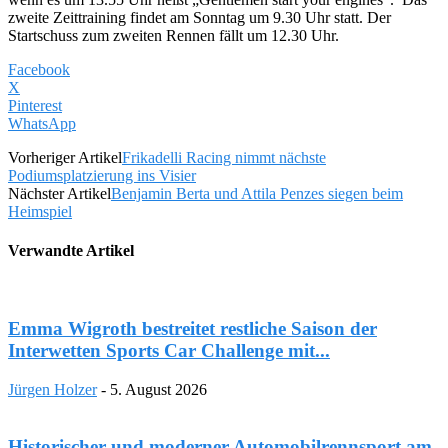
zweite Zeittraining findet am Sonntag um 9.30 Uhr statt. Der
Startschuss zum zweiten Rennen fällt um 12.30 Uhr.
Facebook
X
Pinterest
WhatsApp
Vorheriger Artikel
Frikadelli Racing nimmt nächste
Podiumsplatzierung ins Visier
Nächster Artikel
Benjamin Berta und Attila Penzes siegen beim
Heimspiel
Verwandte Artikel
Emma Wigroth bestreitet restliche Saison der
Interwetten Sports Car Challenge mit...
Jürgen Holzer
-
5. August 2026
Historischer und moderner Automobilrennsport am