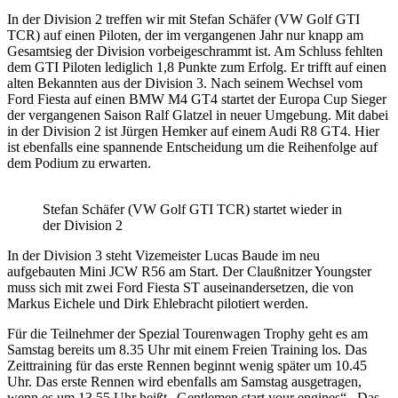
In der Division 2 treffen wir mit Stefan Schäfer (VW Golf GTI
TCR) auf einen Piloten, der im vergangenen Jahr nur knapp am
Gesamtsieg der Division vorbeigeschrammt ist. Am Schluss fehlten
dem GTI Piloten lediglich 1,8 Punkte zum Erfolg. Er trifft auf einen
alten Bekannten aus der Division 3. Nach seinem Wechsel vom
Ford Fiesta auf einen BMW M4 GT4 startet der Europa Cup Sieger
der vergangenen Saison Ralf Glatzel in neuer Umgebung. Mit dabei
in der Division 2 ist Jürgen Hemker auf einem Audi R8 GT4. Hier
ist ebenfalls eine spannende Entscheidung um die Reihenfolge auf
dem Podium zu erwarten.
Stefan Schäfer (VW Golf GTI TCR) startet wieder in
der Division 2
In der Division 3 steht Vizemeister Lucas Baude im neu
aufgebauten Mini JCW R56 am Start. Der Claußnitzer Youngster
muss sich mit zwei Ford Fiesta ST auseinandersetzen, die von
Markus Eichele und Dirk Ehlebracht pilotiert werden.
Für die Teilnehmer der Spezial Tourenwagen Trophy geht es am
Samstag bereits um 8.35 Uhr mit einem Freien Training los. Das
Zeittraining für das erste Rennen beginnt wenig später um 10.45
Uhr. Das erste Rennen wird ebenfalls am Samstag ausgetragen,
wenn es um 13.55 Uhr heißt „Gentlemen start your engines“. Das