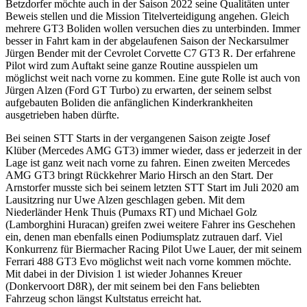
Betzdorfer möchte auch in der Saison 2022 seine Qualitäten unter
Beweis stellen und die Mission Titelverteidigung angehen. Gleich
mehrere GT3 Boliden wollen versuchen dies zu unterbinden. Immer
besser in Fahrt kam in der abgelaufenen Saison der Neckarsulmer
Jürgen Bender mit der Cevrolet Corvette C7 GT3 R. Der erfahrene
Pilot wird zum Auftakt seine ganze Routine ausspielen um
möglichst weit nach vorne zu kommen. Eine gute Rolle ist auch von
Jürgen Alzen (Ford GT Turbo) zu erwarten, der seinem selbst
aufgebauten Boliden die anfänglichen Kinderkrankheiten
ausgetrieben haben dürfte.
Bei seinen STT Starts in der vergangenen Saison zeigte Josef
Klüber (Mercedes AMG GT3) immer wieder, dass er jederzeit in der
Lage ist ganz weit nach vorne zu fahren. Einen zweiten Mercedes
AMG GT3 bringt Rückkehrer Mario Hirsch an den Start. Der
Arnstorfer musste sich bei seinem letzten STT Start im Juli 2020 am
Lausitzring nur Uwe Alzen geschlagen geben. Mit dem
Niederländer Henk Thuis (Pumaxs RT) und Michael Golz
(Lamborghini Huracan) greifen zwei weitere Fahrer ins Geschehen
ein, denen man ebenfalls einen Podiumsplatz zutrauen darf. Viel
Konkurrenz für Biermacher Racing Pilot Uwe Lauer, der mit seinem
Ferrari 488 GT3 Evo möglichst weit nach vorne kommen möchte.
Mit dabei in der Division 1 ist wieder Johannes Kreuer
(Donkervoort D8R), der mit seinem bei den Fans beliebten
Fahrzeug schon längst Kultstatus erreicht hat.