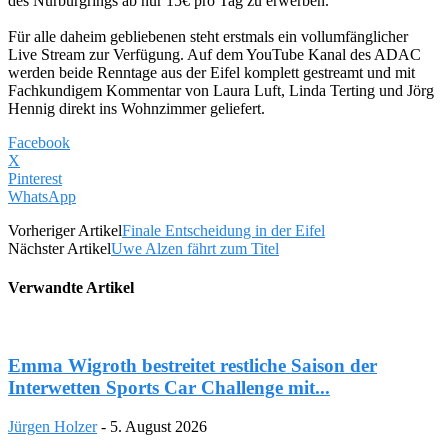
des Nürburgrings ab nur 15€ pro Tag zu erwerben.
Für alle daheim gebliebenen steht erstmals ein vollumfänglicher
Live Stream zur Verfügung. Auf dem YouTube Kanal des ADAC
werden beide Renntage aus der Eifel komplett gestreamt und mit
Fachkundigem Kommentar von Laura Luft, Linda Terting und Jörg
Hennig direkt ins Wohnzimmer geliefert.
Facebook
X
Pinterest
WhatsApp
Vorheriger Artikel
Finale Entscheidung in der Eifel
Nächster Artikel
Uwe Alzen fährt zum Titel
Verwandte Artikel
Emma Wigroth bestreitet restliche Saison der
Interwetten Sports Car Challenge mit...
Jürgen Holzer
-
5. August 2026