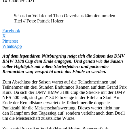
14. Oktober 2021
Sebastian Vollak und Theo Oeverhaus kämpfen um den
Titel // Foto: Patrick Holzer
Facebook
X
Pinterest
WhatsApp
Auf dem legendären Nürburgring neigt sich die Saison des DMV
BMW 318ti Cup dem Ende entgegen. Und genau wie die Saison
voller Highlights mit vollen Starterfeldern und packender
Rennaction war, verspricht auch das Finale zu werden.
Zum Abschluss der Saison wartet auf die Teilnehmerinnen und
Teilnehmer ein drei Stunden Endurance Rennen auf dem Grand Prix
Kurs. Da sich der DMV BMW 318ti Cup die Strecke mit der DMV
NES 500 teilt, sind „nur“ 34 Fahrzeuge in der Eifel am Start. Am
Ende der Renndistanz erwartet die Teilnehmer die doppelte
Punktzahl für die Meisterschaftswertung. Dieses wertet nicht nur
den Kampf um den Tagessieg auf, sondern verleiht auch dem Duell
um die Meisterschaft zusätzliche Würze.
Zwar reist Sebastian Vollak (Hampl Motors Rennsport) als