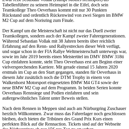
Tabellenführer zu seinem Heimspiel in die Eifel, doch sein
Teamkollege Theo Oeverhaus kommt mit nur 30 Punkten
Rückstand und ordentlich Rückenwind von zwei Siegen im BMW
M2 Cup auf dem Norisring zum Finale.
Der Kampf um die Meisterschaft ist nicht nur das Duell zweier
Teamkollegen, sondern auch der Kampf zweier Fahrergenerationen.
Während Sebastian Vollak mit 38 Jahren bereits über reichlich
Erfahrung auf den Renn- und Rallyestrecken dieser Welt verfügt,
und sogar schon in der FIA Rallye Weltmeisterschaft unterwegs war,
sowie im Jahr 2019 bereits einen Meistertitel im DMV BMW 318ti
Cup einfahren konnte, steht Theo Oeverhaus erst am Beginn einer
vielversprechenden Karriere. Mit gerade einmal 15 Jahren 2020
erstmals im Cup an den Start gegangen, standen für Oeverhaus in
diesem Jahr zusätzlich noch die DTM Trophy in einem von
Walkenhorst Motorsport eingesetzten BMW M4 GT4 sowie der
neue BMW M2 Cup auf dem Programm. In beiden Serien konnte
Oeverhaus Rennsiege und Podien einfahren und sein
außergewöhnliches Talent unter Beweis stellen.
Nach dem Rennen in Meppen sind auch am Nürburgring Zuschauer
herzlich Willkommen. Zwar muss das Fahrerlager noch geschlossen
bleiben, doch bieten die Tribünen des Grand Prix Kurs einen
perfekten Blick auf die Rennaction. Tickets sind auf der Webseite