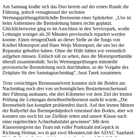
Am Samstag krallte sich das Duo bereits auf der ersten Runde die
Führung, jedoch versagtenauf der sechsten
Wertungsprüfungplötzlichdie Bremsenin einer Spitzkehre. „Uns ist
beim Anbremsen die Bremsleitung hinten rechts geplatzt.
Glücklicherweise ging es im Anschluss in den Servicepark, wodie
Leitungin weniger als 20 Minuten provisorisch repariert werden
konnte. Einen riesigenDank an dieser Stelle an die Jungs von
Knöbel Motorsport und Hans Weijs Motorsport, die uns bei der
Reparatur geholfen haben. Ohne die Hilfe hätten wir vermutlich
aufgeben müssen. Einfach toll zu sehen, dass die Motorsportfamilie
überall zusammenhält. Sechs Wertungsprüfungen müsstedie
provisorische Bremsleitung noch durchhalten, so die Vorgabe des
Zeitplans für den Samstagnachmittag“, fasst Tarek zusammen.
Trotz vorsichtigen Bremsmanövern konnten sich die Beiden am
Nachmittag noch drei von sechsmöglichen Bestzeitensichernund
ihre Führung ausbauen, ehe drei Kilometer vor dem Ziel der letzten
Prüfung die Leitungan derselbenStelleerneut undicht wurde.„Die
Bremsehielt fast komplett problemfrei durch. Auf den letzten Metern
der Rallyefiel das Bremspedaljedoch erneutauf den Boden, aber wir
konnten uns noch bis zur Ziellinie retten und unsere Klasse nach
einer regelrechten Achterbahnfahrt gewinnen“.Mit dem
Klassensiegreist das Team mit voller Punktzahl imGepäck in
Richtung Heimat, wo in gut zwei Monaten,mit der ADAC Saarland-