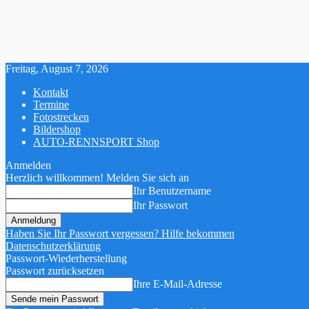
Freitag, August 7, 2026
Kontakt
Termine
Fotostrecken
Bildershop
AUTO-RENNSPORT Shop
Anmelden
Herzlich willkommen! Melden Sie sich an
Ihr Benutzername
Ihr Passwort
Haben Sie Ihr Passwort vergessen? Hilfe bekommen
Datenschutzerklärung
Passwort-Wiederherstellung
Passwort zurücksetzen
Ihre E-Mail-Adresse