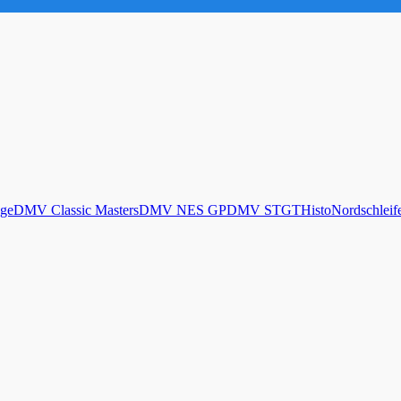
ge
DMV Classic Masters
DMV NES GP
DMV STGT
Histo
Nordschleif