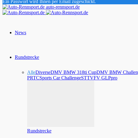
Ein Passwort wird Ihnen per Email zugeschickt.
auto-rennsport.de
News
Rundstrecke
Alle
Diverse
DMV BMW 318ti Cup
DMV BMW Challen
PRTC
Sports Car Challenge
STT
VFV GLPpro
Rundstrecke