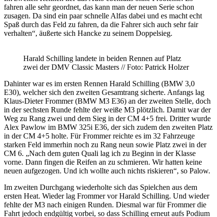
fahren alle sehr geordnet, das kann man der neuen Serie schon
zusagen. Da sind ein paar schnelle Alfas dabei und es macht echt
Spaß durch das Feld zu fahren, da die Fahrer sich auch sehr fair
verhalten“, äußerte sich Hancke zu seinem Doppelsieg.
Harald Schilling landete in beiden Rennen auf Platz
zwei der DMV Classic Masters // Foto: Patrick Holzer
Dahinter war es im ersten Rennen Harald Schilling (BMW 3,0
E30), welcher sich den zweiten Gesamtrang sicherte. Anfangs lag
Klaus-Dieter Frommer (BMW M3 E36) an der zweiten Stelle, doch
in der sechsten Runde fehlte der weiße M3 plötzlich. Damit war der
Weg zu Rang zwei und dem Sieg in der CM 4+5 frei. Dritter wurde
Alex Pawlow im BMW 325i E36, der sich zudem den zweiten Platz
in der CM 4+5 holte. Für Frommer reichte es im 32 Fahrzeuge
starken Feld immerhin noch zu Rang neun sowie Platz zwei in der
CM 6. „Nach dem guten Quali lag ich zu Beginn in der Klasse
vorne. Dann fingen die Reifen an zu schmieren. Wir hatten keine
neuen aufgezogen. Und ich wollte auch nichts riskieren“, so Palow.
Im zweiten Durchgang wiederholte sich das Spielchen aus dem
ersten Heat. Wieder lag Frommer vor Harald Schilling. Und wieder
fehlte der M3 nach einigen Runden. Diesmal war für Frommer die
Fahrt jedoch endgültig vorbei, so dass Schilling erneut aufs Podium