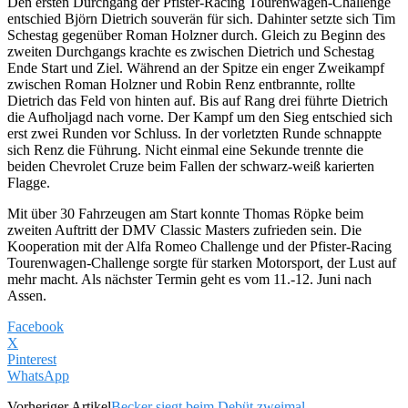
Den ersten Durchgang der Pfister-Racing Tourenwagen-Challenge
entschied Björn Dietrich souverän für sich. Dahinter setzte sich Tim
Schestag gegenüber Roman Holzner durch. Gleich zu Beginn des
zweiten Durchgangs krachte es zwischen Dietrich und Schestag
Ende Start und Ziel. Während an der Spitze ein enger Zweikampf
zwischen Roman Holzner und Robin Renz entbrannte, rollte
Dietrich das Feld von hinten auf. Bis auf Rang drei führte Dietrich
die Aufholjagd nach vorne. Der Kampf um den Sieg entschied sich
erst zwei Runden vor Schluss. In der vorletzten Runde schnappte
sich Renz die Führung. Nicht einmal eine Sekunde trennte die
beiden Chevrolet Cruze beim Fallen der schwarz-weiß karierten
Flagge.
Mit über 30 Fahrzeugen am Start konnte Thomas Röpke beim
zweiten Auftritt der DMV Classic Masters zufrieden sein. Die
Kooperation mit der Alfa Romeo Challenge und der Pfister-Racing
Tourenwagen-Challenge sorgte für starken Motorsport, der Lust auf
mehr macht. Als nächster Termin geht es vom 11.-12. Juni nach
Assen.
Facebook
X
Pinterest
WhatsApp
Vorheriger Artikel
Becker siegt beim Debüt zweimal