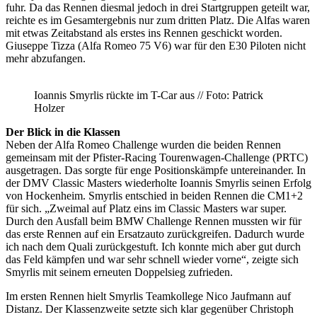
fuhr. Da das Rennen diesmal jedoch in drei Startgruppen geteilt war,
reichte es im Gesamtergebnis nur zum dritten Platz. Die Alfas waren
mit etwas Zeitabstand als erstes ins Rennen geschickt worden.
Giuseppe Tizza (Alfa Romeo 75 V6) war für den E30 Piloten nicht
mehr abzufangen.
Ioannis Smyrlis rückte im T-Car aus // Foto: Patrick
Holzer
Der Blick in die Klassen
Neben der Alfa Romeo Challenge wurden die beiden Rennen
gemeinsam mit der Pfister-Racing Tourenwagen-Challenge (PRTC)
ausgetragen. Das sorgte für enge Positionskämpfe untereinander. In
der DMV Classic Masters wiederholte Ioannis Smyrlis seinen Erfolg
von Hockenheim. Smyrlis entschied in beiden Rennen die CM1+2
für sich. „Zweimal auf Platz eins im Classic Masters war super.
Durch den Ausfall beim BMW Challenge Rennen mussten wir für
das erste Rennen auf ein Ersatzauto zurückgreifen. Dadurch wurde
ich nach dem Quali zurückgestuft. Ich konnte mich aber gut durch
das Feld kämpfen und war sehr schnell wieder vorne“, zeigte sich
Smyrlis mit seinem erneuten Doppelsieg zufrieden.
Im ersten Rennen hielt Smyrlis Teamkollege Nico Jaufmann auf
Distanz. Der Klassenzweite setzte sich klar gegenüber Christoph