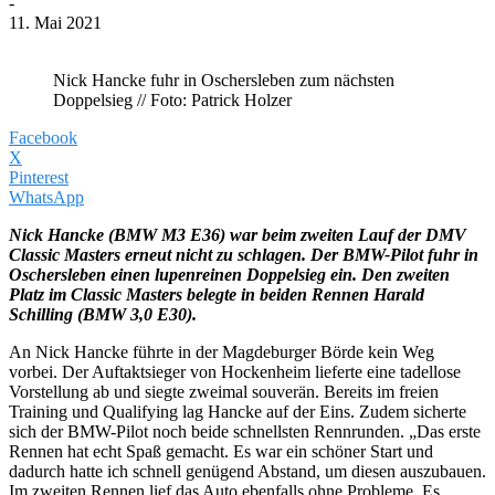
-
11. Mai 2021
Nick Hancke fuhr in Oschersleben zum nächsten
Doppelsieg // Foto: Patrick Holzer
Facebook
X
Pinterest
WhatsApp
Nick Hancke (BMW M3 E36) war beim zweiten Lauf der DMV
Classic Masters erneut nicht zu schlagen. Der BMW-Pilot fuhr in
Oschersleben einen lupenreinen Doppelsieg ein. Den zweiten
Platz im Classic Masters belegte in beiden Rennen Harald
Schilling (BMW 3,0 E30).
An Nick Hancke führte in der Magdeburger Börde kein Weg
vorbei. Der Auftaktsieger von Hockenheim lieferte eine tadellose
Vorstellung ab und siegte zweimal souverän. Bereits im freien
Training und Qualifying lag Hancke auf der Eins. Zudem sicherte
sich der BMW-Pilot noch beide schnellsten Rennrunden. „Das erste
Rennen hat echt Spaß gemacht. Es war ein schöner Start und
dadurch hatte ich schnell genügend Abstand, um diesen auszubauen.
Im zweiten Rennen lief das Auto ebenfalls ohne Probleme. Es