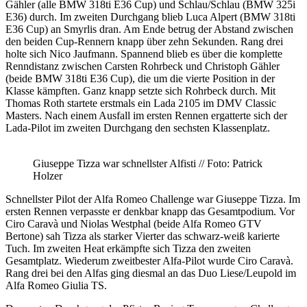
Gähler (alle BMW 318ti E36 Cup) und Schlau/Schlau (BMW 325i
E36) durch. Im zweiten Durchgang blieb Luca Alpert (BMW 318ti
E36 Cup) an Smyrlis dran. Am Ende betrug der Abstand zwischen
den beiden Cup-Rennern knapp über zehn Sekunden. Rang drei
holte sich Nico Jaufmann. Spannend blieb es über die komplette
Renndistanz zwischen Carsten Rohrbeck und Christoph Gähler
(beide BMW 318ti E36 Cup), die um die vierte Position in der
Klasse kämpften. Ganz knapp setzte sich Rohrbeck durch. Mit
Thomas Roth startete erstmals ein Lada 2105 im DMV Classic
Masters. Nach einem Ausfall im ersten Rennen ergatterte sich der
Lada-Pilot im zweiten Durchgang den sechsten Klassenplatz.
Giuseppe Tizza war schnellster Alfisti // Foto: Patrick
Holzer
Schnellster Pilot der Alfa Romeo Challenge war Giuseppe Tizza. Im
ersten Rennen verpasste er denkbar knapp das Gesamtpodium. Vor
Ciro Caravà und Niolas Westphal (beide Alfa Romeo GTV
Bertone) sah Tizza als starker Vierter das schwarz-weiß karierte
Tuch. Im zweiten Heat erkämpfte sich Tizza den zweiten
Gesamtplatz. Wiederum zweitbester Alfa-Pilot wurde Ciro Caravà.
Rang drei bei den Alfas ging diesmal an das Duo Liese/Leupold im
Alfa Romeo Giulia TS.