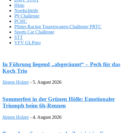
Histo
Nordschleife
P9 Challenge
PCHC
Pfister-Racing Tourenwagen-Challenge PRTC
Sports Car Challenge
STT
VFV GLPpro
In Führung liegend „abgeräumt“ – Pech für das
Koch Trio
Jürgen Holzer
-
5. August 2026
Sommerfest in der Grünen Hölle: Emotionaler
Triumph beim 6h-Rennen
Jürgen Holzer
-
4. August 2026