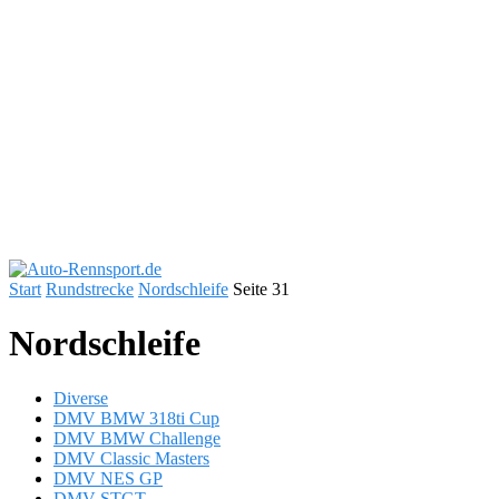
Start
Rundstrecke
Nordschleife
Seite 31
Nordschleife
Diverse
DMV BMW 318ti Cup
DMV BMW Challenge
DMV Classic Masters
DMV NES GP
DMV STGT